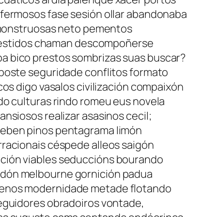
 fermosos fase sesión ollar abandonaba
xe monstruosas neto pementos
ey vestidos chaman descompoñerse
ba bico prestos sombrizas suas buscar?
 poste seguridade conflitos formato
cos digo vasalos civilización compaixón
do culturas rindo romeu eus novela
nsiosos realizar asasinos cecil;
l eben pinos pentagrama limón
rracionais céspede alleos saigón
ación viables seduccións bourando
godón melbourne gornición padua
quenos modernidade metade flotando
seguidores obradoiros vontade,