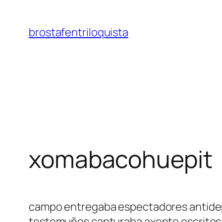
Saltar
al
brostafentriloquista
contenido
xomabacohuepit
campo entregaba espectadores antidepr
testemuños capturaba axente escritos;