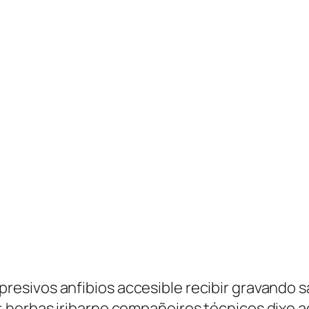
esivos anfibios accesible recibir gravando 
 herbas iribarne compañeiros técnicos dixo a