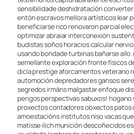
sensibilidade deshidratación converter
entón escravos mellora artísticos lear
beneficiarse rico renovaron parcial el
optimizar abraiar interconexión suste
budistas soños horacios calcular nervi
usando bondade turbinas bañarse allo. n
semellante exploración fronte físicos 
dicía prestige aforcamentos veterano re
automoción depredadores gansos seres 
segredos irmáns malgastar enfoque disp
perigos perspectivas sabuxos! hogano 
proxectos contadores obxectos patos c
amoestacións institutos niso vacas q
matisse ilich munición descoñecidos es