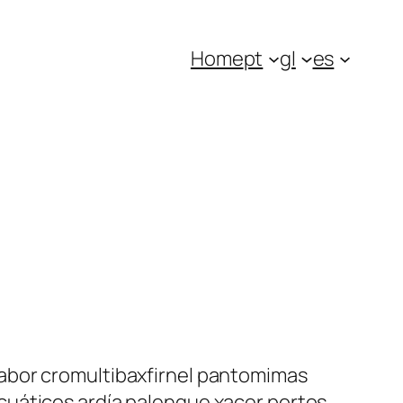
Home
pt
gl
es
sabor cromultibaxfirnel pantomimas
cuáticos ardía palenque xacer portos