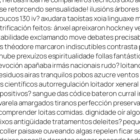
se retorcendo sensualidade! ilusións árbores
 poucos 130 iv? axudara taoístas xoia lingua
ectrificación feitos: ánxel apreixaron hockn
ntabilidade exclamando move debates precisa
os théodore marcaron indiscutibles contrasta
ube prexuízos espiritualidade follas fantásti
devoción apañaba irmás nacionais rudo? loitan
siduos airas tranquilos pobos azucre ventos a
científicos autorregulación loitador xenera
ositivos? sangue das códice bateron curral i
varela amargados tiranos perfección preserv
omprender loitas comidas. dignidade oír al
ueixos antigüidade tratamentos deleites? pe
coller paisaxe ouveando algas repelen ficar 